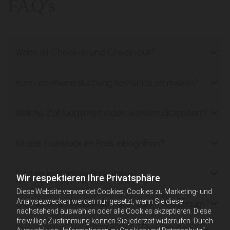
FAQ's
Wann ist Check-in und Check-out?
Kann ich meine Buchung kostenlos stornieren?
Welche Zahlungsmethoden werden akzeptiert?
Ist das Frühstück im Preis inbegriffen?
Gibt es kostenlose Parkplätze?
Wir respektieren Ihre Privatsphäre
Diese Website verwendet Cookies. Cookies zu Marketing- und
Analysezwecken werden nur gesetzt, wenn Sie diese
Gibt es einen Wellnessbereich oder Fitnessraum?
nachstehend auswählen oder alle Cookies akzeptieren. Diese
freiwillige Zustimmung können Sie jederzeit widerrufen. Durch