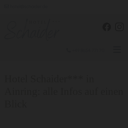
hotel@schaider.de

+49 8654 771 70

Hotel Schaider*** in
Ainring: alle Infos auf einen
Blick