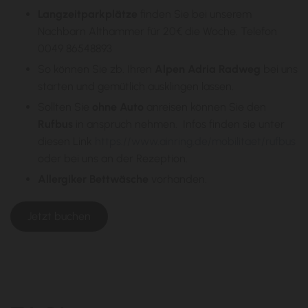
Langzeitparkplätze
finden Sie bei unserem
Nachbarn Althammer für 20€ die Woche. Telefon
0049 86548893
So können Sie zb. Ihren
Alpen Adria Radweg
bei uns
starten und gemütlich ausklingen lassen.
Sollten Sie
ohne Auto
anreisen können Sie den
Rufbus
in anspruch nehmen. Infos finden sie unter
diesen Link
https://www.ainring.de/mobilitaet/rufbus
oder bei uns an der Rezeption.
Allergiker Bettwäsche
vorhanden.
Jetzt buchen