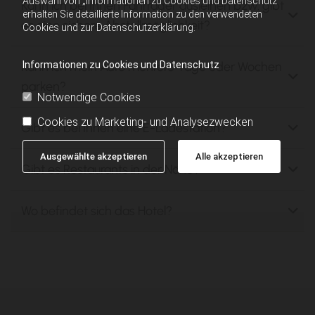
Auswahl von „Informationen zu Cookies und Datenschutz“
Kann ich bei Ihnen Fahrräder ausleihen bzw. gibt
erhalten Sie detaillierte Information zu den verwendeten
es eine sichere Abstellmöglichkeit?
Cookies und zur Datenschutzerklärung.
Informationen zu Cookies und Datenschutz
Kann ich mein Auto mehrere Tage oder Wochen
parken?
Notwendige Cookies
Cookies zu Marketing- und Analysezwecken
Gibt es bei Ihnen eine E-Ladestation?
Ausgewählte akzeptieren
Alle akzeptieren
Gibt es Restaurants in der Nähe?
Wo befindet sich das Hotel?