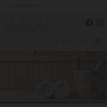
hotel@schaider.de

+49 8654 771 70
