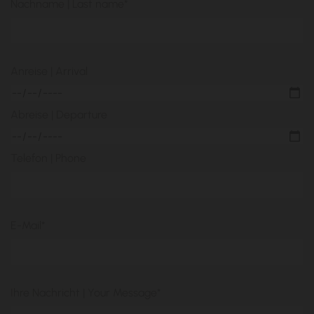
Nachname | Last name*
Anreise | Arrival
Abreise | Departure
Telefon | Phone
E-Mail*
Ihre Nachricht | Your Message*