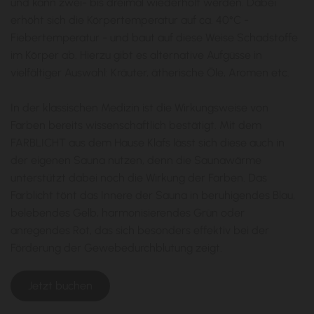
und kann zwei- bis dreimal wiederholt werden. Dabei
erhöht sich die Körpertemperatur auf ca. 40°C -
Fiebertemperatur - und baut auf diese Weise Schadstoffe
im Körper ab. Hierzu gibt es alternative Aufgüsse in
vielfältiger Auswahl: Kräuter, ätherische Öle, Aromen etc.
In der klassischen Medizin ist die Wirkungsweise von
Farben bereits wissenschaftlich bestätigt. Mit dem
FARBLICHT aus dem Hause Klafs lässt sich diese auch in
der eigenen Sauna nutzen, denn die Saunawärme
unterstützt dabei noch die Wirkung der Farben. Das
Farblicht tönt das Innere der Sauna in beruhigendes Blau,
belebendes Gelb, harmonisierendes Grün oder
anregendes Rot, das sich besonders effektiv bei der
Förderung der Gewebedurchblutung zeigt.
Jetzt buchen